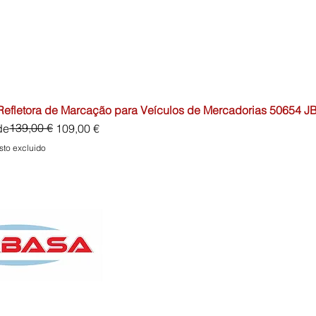
 Refletora de Marcação para Veículos de Mercadorias 50654 J
io
o de oferta
139,00 €
de
109,00 €
sto excluido