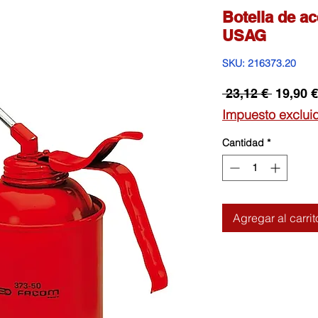
Botella de a
USAG
SKU: 216373.20
Precio
 23,12 € 
19,90 €
Impuesto exclui
Cantidad
*
Agregar al carrit