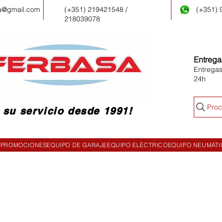
a@gmail.com
(+351) 219421548 /
(+351)
218039078
Entrega
Entregas
24h
Proc
 su servicio desde 1991!
PROMOCIONES
EQUIPO DE GARAJE
EQUIPO ELÉCTRICO
EQUIPO NEUMÁT