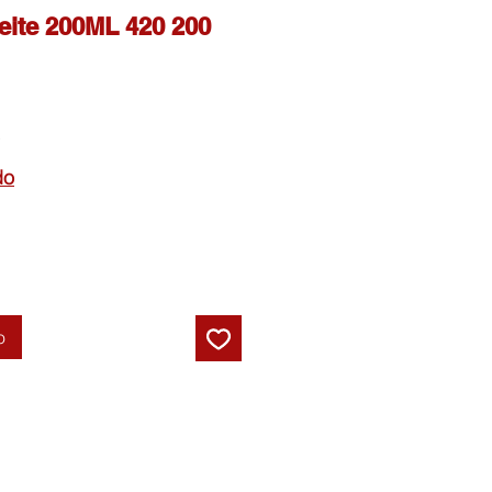
ceite 200ML 420 200
Precio
de
do
oferta
o