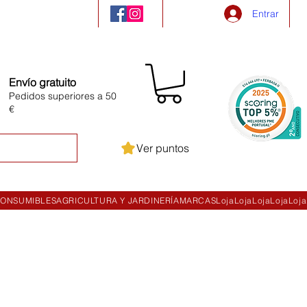
Entrar
Envío gratuito
Pedidos superiores a 50
€
Ver puntos
ONSUMIBLES
AGRICULTURA Y JARDINERÍA
MARCAS
Loja
Loja
Loja
Loja
Loja