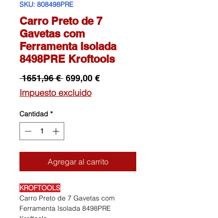
SKU: 808498PRE
Carro Preto de 7
Gavetas com
Ferramenta Isolada
8498PRE Kroftools
Precio
Precio
 1651,96 € 
699,00 €
de
Impuesto excluido
oferta
Cantidad
*
Agregar al carrito
KROFTOOLS
Carro Preto de 7 Gavetas com
Ferramenta Isolada 8498PRE