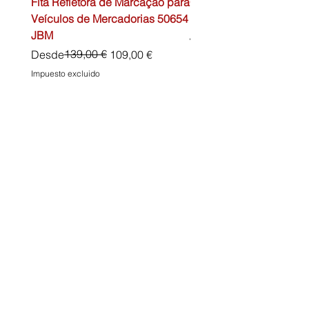
Fita Refletora de Marcação para
Caixa de Primeiros Soc
Veículos de Mercadorias 50654
DIN13157 54072 JBM
JBM
Precio
45,00 €
Precio
Precio de oferta
139,00 €
Desde
109,00 €
Impuesto excluido
Impuesto excluido