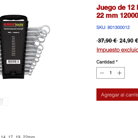
Juego de 12 
22 mm 12000
SKU: 801300012
Precio
 37,90 € 
24,90 €
Impuesto exclui
Cantidad
*
Agregar al carrit
, 14, 17, 19, 22mm.