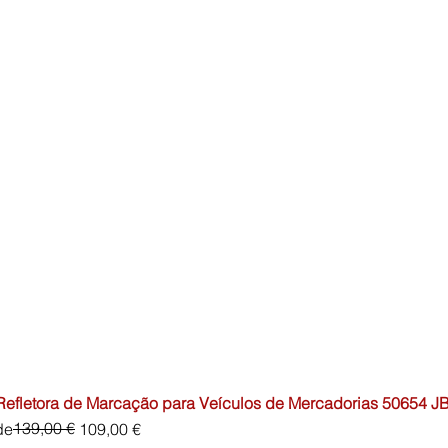
 Refletora de Marcação para Veículos de Mercadorias 50654 J
io
o de oferta
139,00 €
de
109,00 €