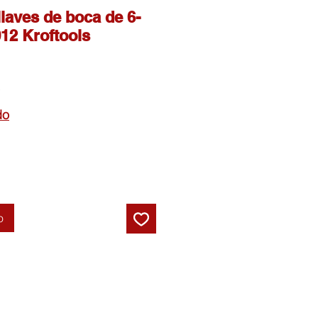
llaves de boca de 6-
12 Kroftools
Precio
de
do
oferta
o