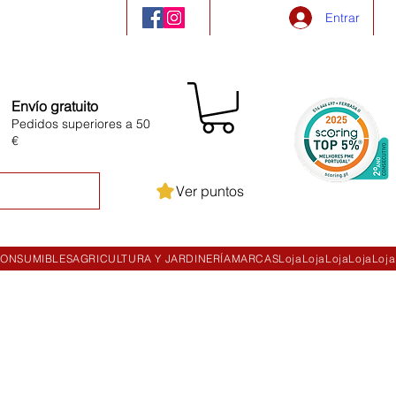
Entrar
Envío gratuito
Pedidos superiores a 50
€
Ver puntos
ONSUMIBLES
AGRICULTURA Y JARDINERÍA
MARCAS
Loja
Loja
Loja
Loja
Loja