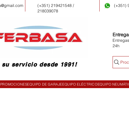
a@gmail.com
(+351) 219421548 /
(+351)
218039078
Entrega
Entregas
24h
Proc
 su servicio desde 1991!
PROMOCIONES
EQUIPO DE GARAJE
EQUIPO ELÉCTRICO
EQUIPO NEUMÁT