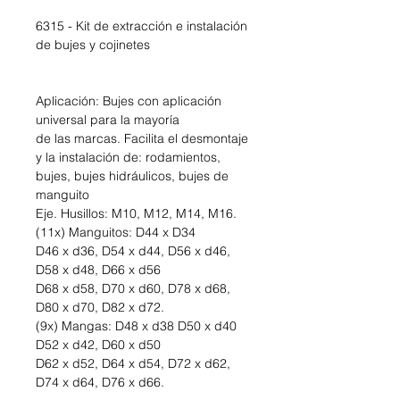
6315 - Kit de extracción e instalación
de bujes y cojinetes
Aplicación: Bujes con aplicación
universal para la mayoría
de las marcas. Facilita el desmontaje
y la instalación de: rodamientos,
bujes, bujes hidráulicos, bujes de
manguito
Eje. Husillos: M10, M12, M14, M16.
(11x) Manguitos: D44 x D34
D46 x d36, D54 x d44, D56 x d46,
D58 x d48, D66 x d56
D68 x d58, D70 x d60, D78 x d68,
D80 x d70, D82 x d72.
(9x) Mangas: D48 x d38 D50 x d40
D52 x d42, D60 x d50
D62 x d52, D64 x d54, D72 x d62,
D74 x d64, D76 x d66.