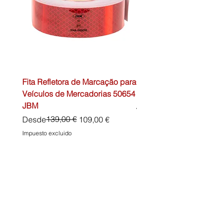
Fita Refletora de Marcação para
Caixa de Primeiros Soc
Veículos de Mercadorias 50654
DIN13157 54072 JBM
JBM
Precio
45,00 €
Precio
Precio de oferta
139,00 €
Desde
109,00 €
Impuesto excluido
Impuesto excluido