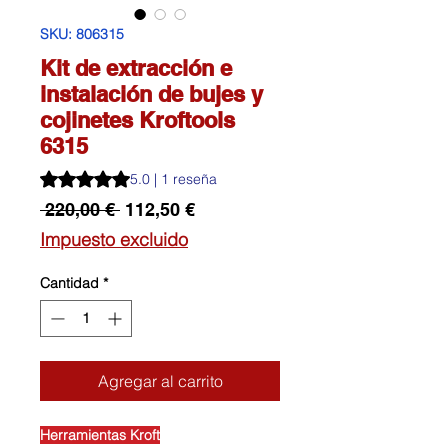
SKU: 806315
Kit de extracción e
instalación de bujes y
cojinetes Kroftools
6315
Según 1 reseña, la calificación es de 5.0 de 5 estrellas
5.0 | 1 reseña
Precio
Precio
 220,00 € 
112,50 €
de
Impuesto excluido
oferta
Cantidad
*
Agregar al carrito
Herramientas Kroft