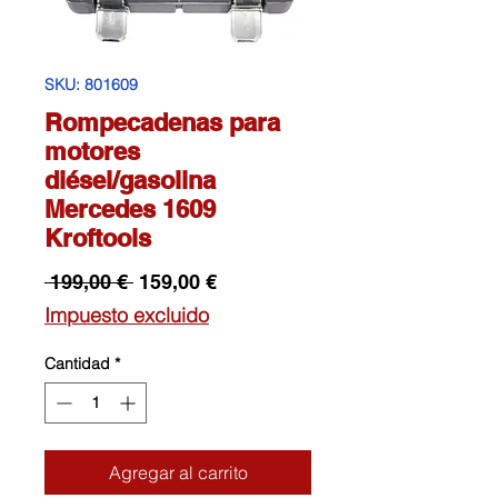
SKU: 801609
Rompecadenas para
motores
diésel/gasolina
Mercedes 1609
Kroftools
Precio
Precio
 199,00 € 
159,00 €
de
Impuesto excluido
oferta
Cantidad
*
Agregar al carrito