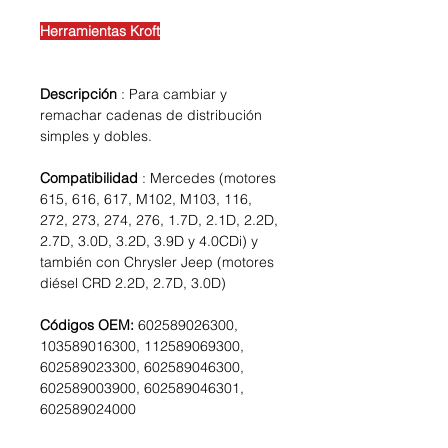
Herramientas Kroft
Descripción
: Para cambiar y
remachar cadenas de distribución
simples y dobles.
Compatibilidad
: Mercedes (motores
615, 616, 617, M102, M103, 116,
272, 273, 274, 276, 1.7D, 2.1D, 2.2D,
2.7D, 3.0D, 3.2D, 3.9D y 4.0CDi) y
también con Chrysler Jeep (motores
diésel CRD 2.2D, 2.7D, 3.0D)
Códigos OEM:
602589026300,
103589016300, 112589069300,
602589023300, 602589046300,
602589003900, 602589046301,
602589024000