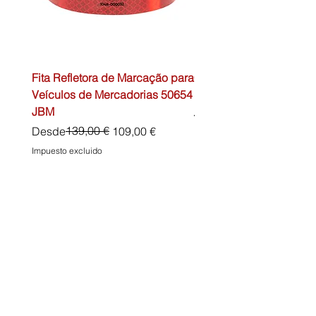
Fita Refletora de Marcação para
Caixa de Primeiros Soc
Veículos de Mercadorias 50654
DIN13157 54072 JBM
JBM
Precio
45,00 €
Precio
Precio de oferta
139,00 €
Desde
109,00 €
Impuesto excluido
Impuesto excluido