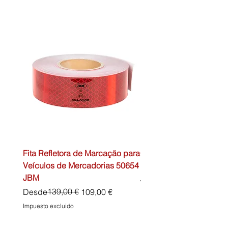
Fita Refletora de Marcação para
Caixa de Primeiros Soc
Veículos de Mercadorias 50654
DIN13157 54072 JBM
JBM
Precio
45,00 €
Precio
Precio de oferta
139,00 €
Desde
109,00 €
Impuesto excluido
Impuesto excluido