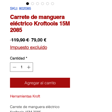
SKU: 802085
Carrete de manguera
eléctrico Kroftools 15M
2085
Precio
Precio
 119,90 € 
79,00 €
de
Impuesto excluido
oferta
Cantidad
*
Agregar al carrito
Herramientas Kroft
Carrete de manguera eléctrico