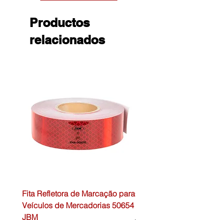
Productos
relacionados
Fita Refletora de Marcação para
Caixa de Primeiros Soc
Veículos de Mercadorias 50654
DIN13157 54072 JBM
JBM
Precio
45,00 €