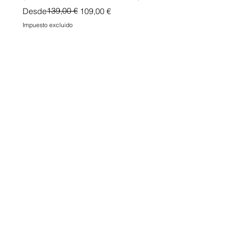
Precio
Precio de oferta
139,00 €
Desde
109,00 €
Impuesto excluido
Impuesto excluido