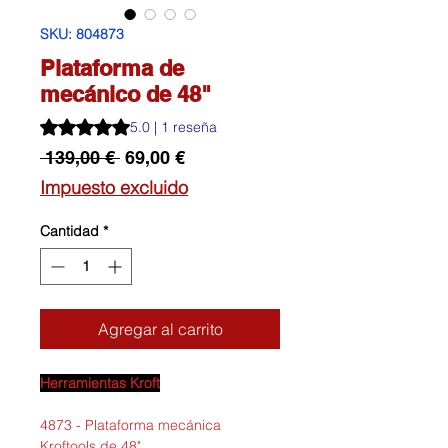
SKU: 804873
Plataforma de
mecánico de 48"
Según 1 reseña, la calificación es de 5.0 de 5 estrellas
5.0 | 1 reseña
Precio
Precio
 139,00 € 
69,00 €
de
Impuesto excluido
oferta
Cantidad
*
Agregar al carrito
Herramientas Kroft
4873 - Plataforma mecánica
Kroftools de 48"