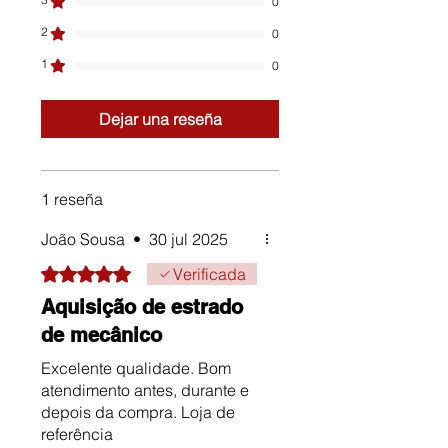
0
2
0
1
0
Dejar una reseña
1 reseña
João Sousa
•
30 jul 2025
Obtuvo 5 de 5 estrellas.
Verificada
Aquisição de estrado
de mecânico
Excelente qualidade. Bom
atendimento antes, durante e
depois da compra. Loja de
referência