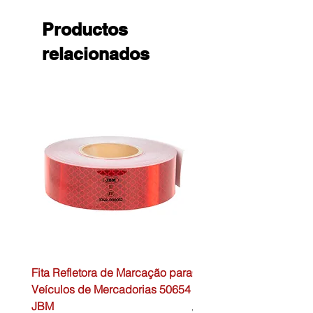
Productos
relacionados
Fita Refletora de Marcação para
Caixa de Primeiros Soc
Veículos de Mercadorias 50654
DIN13157 54072 JBM
JBM
Precio
45,00 €