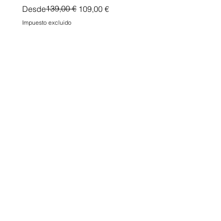
Precio
Precio de oferta
139,00 €
Desde
109,00 €
Impuesto excluido
Impuesto excluido