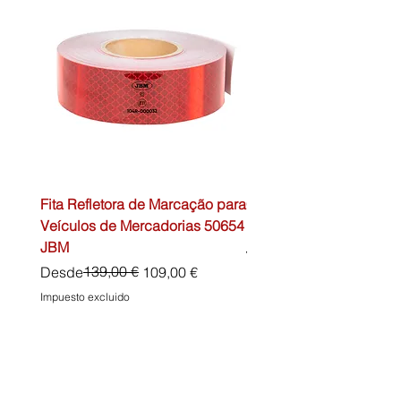
Fita Refletora de Marcação para
Caixa de Primeiros Soc
Veículos de Mercadorias 50654
DIN13157 54072 JBM
JBM
Precio
45,00 €
Precio
Precio de oferta
139,00 €
Desde
109,00 €
Impuesto excluido
Impuesto excluido