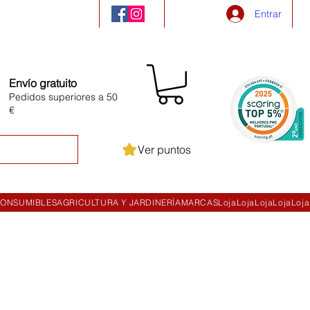
Entrar
Envío gratuito
Pedidos superiores a 50
€
Ver puntos
ONSUMIBLES
AGRICULTURA Y JARDINERÍA
MARCAS
Loja
Loja
Loja
Loja
Loja