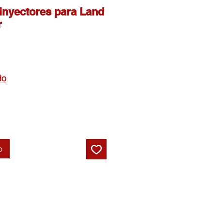
 inyectores para Land
r
do
o