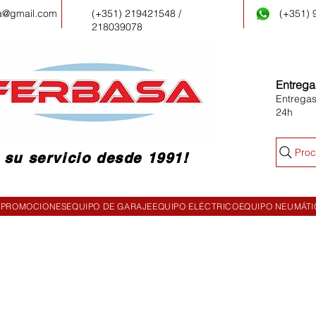
a@gmail.com
(+351) 219421548 /
(+351)
218039078
Entrega
Entregas
24h
Proc
 su servicio desde 1991!
PROMOCIONES
EQUIPO DE GARAJE
EQUIPO ELÉCTRICO
EQUIPO NEUMÁT