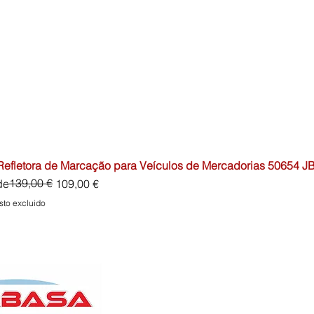
 Refletora de Marcação para Veículos de Mercadorias 50654 J
io
o de oferta
139,00 €
de
109,00 €
sto excluido