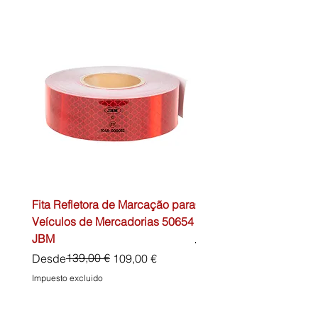
Fita Refletora de Marcação para
Caixa de Primeiros Soc
Veículos de Mercadorias 50654
DIN13157 54072 JBM
JBM
Precio
45,00 €
Precio
Precio de oferta
139,00 €
Desde
109,00 €
Impuesto excluido
Impuesto excluido