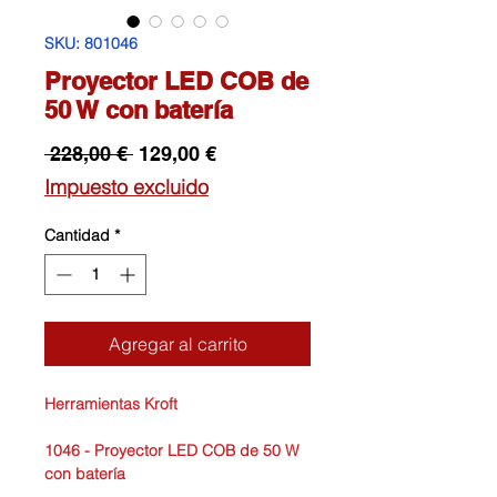
SKU: 801046
Proyector LED COB de
50 W con batería
Precio
Precio
 228,00 € 
129,00 €
de
Impuesto excluido
oferta
Cantidad
*
Agregar al carrito
Herramientas Kroft
1046 - Proyector LED COB de 50 W
con batería