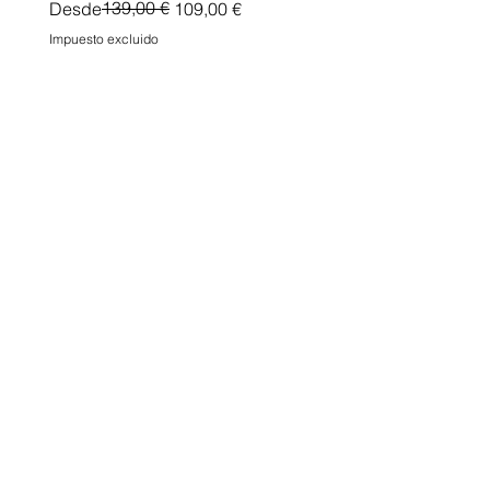
Precio
Precio de oferta
139,00 €
Desde
109,00 €
Impuesto excluido
Impuesto excluido