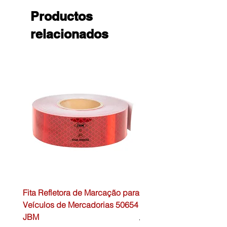
Productos
relacionados
Fita Refletora de Marcação para
Caixa de Primeiros Soc
Veículos de Mercadorias 50654
DIN13157 54072 JBM
JBM
Precio
45,00 €