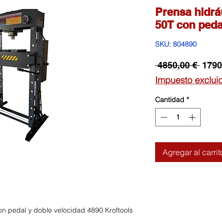
Prensa hidrá
50T con peda
SKU: 804890
Preci
 4850,00 € 
1790
Impuesto exclui
Cantidad
*
Agregar al carrit
on pedal y doble velocidad 4890 Kroftools