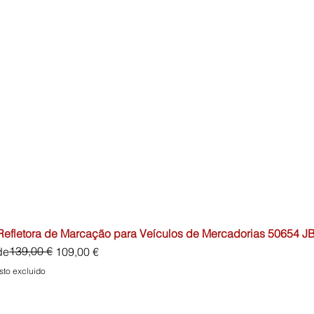
 Refletora de Marcação para Veículos de Mercadorias 50654 J
io
o de oferta
139,00 €
de
109,00 €
sto excluido