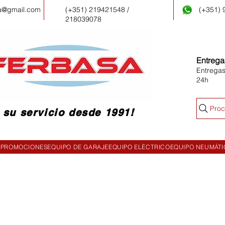
a@gmail.com
(+351) 219421548 /
(+351)
218039078
Entrega
Entregas
24h
Proc
 su servicio desde 1991!
PROMOCIONES
EQUIPO DE GARAJE
EQUIPO ELÉCTRICO
EQUIPO NEUMÁT