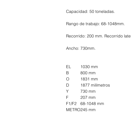
Capacidad: 50 toneladas.
Rango de trabajo: 68-1048mm.
Recorrido: 200 mm. Recorrido late
Ancho: 730mm.
EL
1030 mm
B
800 mm
O
1831 mm
D
1877 milímetros
Y
730 mm
F
207 mm
F1/F2
68-1048 mm
METRO
245 mm