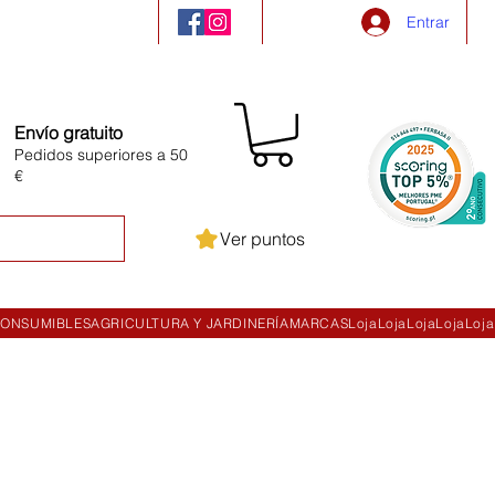
Entrar
Envío gratuito
Pedidos superiores a 50
€
Ver puntos
ONSUMIBLES
AGRICULTURA Y JARDINERÍA
MARCAS
Loja
Loja
Loja
Loja
Loja