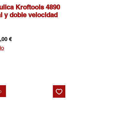
ulica Kroftools 4890
l y doble velocidad
o
Precio
,00 €
de
do
oferta
o