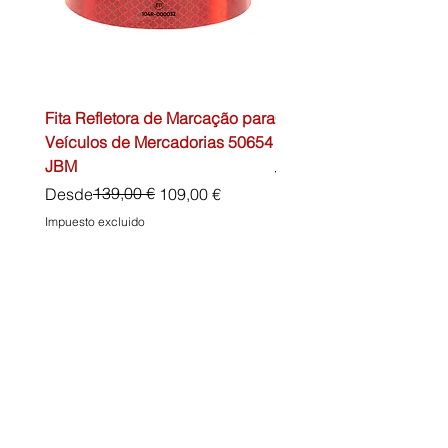
Fita Refletora de Marcação para
Caixa de Primeiros Soc
Veículos de Mercadorias 50654
DIN13157 54072 JBM
JBM
Precio
45,00 €
Precio
Precio de oferta
139,00 €
Desde
109,00 €
Impuesto excluido
Impuesto excluido