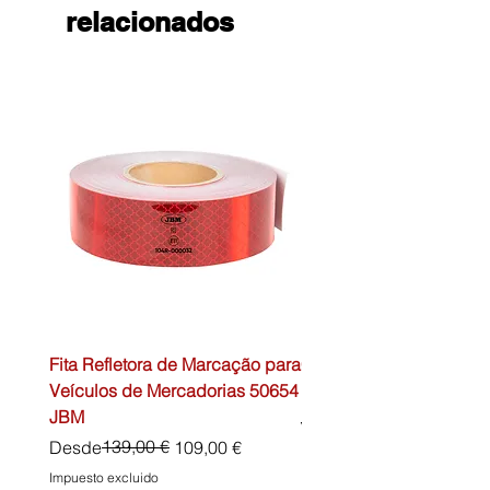
relacionados
Fita Refletora de Marcação para
Caixa de Primeiros Soc
Veículos de Mercadorias 50654
DIN13157 54072 JBM
JBM
Precio
45,00 €
Precio
Precio de oferta
139,00 €
Desde
109,00 €
Impuesto excluido
Impuesto excluido