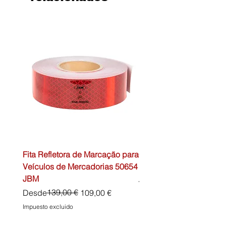
Fita Refletora de Marcação para
Caixa de Primeiros Soc
Veículos de Mercadorias 50654
DIN13157 54072 JBM
JBM
Precio
45,00 €
Precio
Precio de oferta
139,00 €
Desde
109,00 €
Impuesto excluido
Impuesto excluido