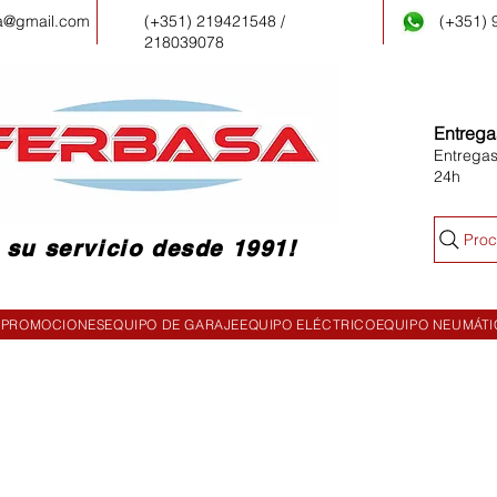
a@gmail.com
(+351) 219421548 /
(+351)
218039078
Entrega
Entregas
24h
Proc
 su servicio desde 1991!
PROMOCIONES
EQUIPO DE GARAJE
EQUIPO ELÉCTRICO
EQUIPO NEUMÁT