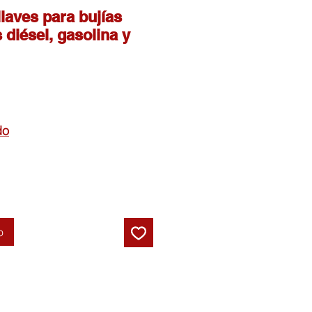
laves para bujías
 diésel, gasolina y
do
o