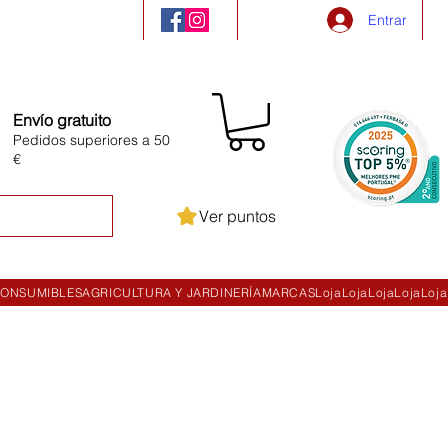
Entrar
Envío gratuito
Pedidos superiores a 50
€
Ver puntos
ONSUMIBLES
AGRICULTURA Y JARDINERÍA
MARCAS
Loja
Loja
Loja
Loja
Loja