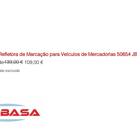
 Refletora de Marcação para Veículos de Mercadorias 50654 J
io
o de oferta
139,00 €
de
109,00 €
sto excluido