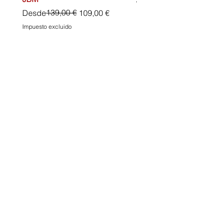
Precio
45,00 €
Precio
Precio de oferta
139,00 €
Desde
109,00 €
Impuesto excluido
Impuesto excluido