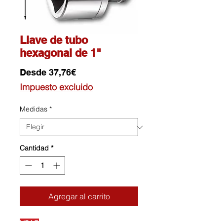
Llave de tubo
hexagonal de 1"
Precio
Desde
37,76€
de
Impuesto excluido
oferta
Medidas
*
Cantidad
*
Agregar al carrito