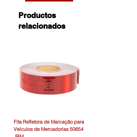
Productos
relacionados
Fita Refletora de Marcação para
Caixa de Primeiros Soc
Veículos de Mercadorias 50654
DIN13157 54072 JBM
JBM