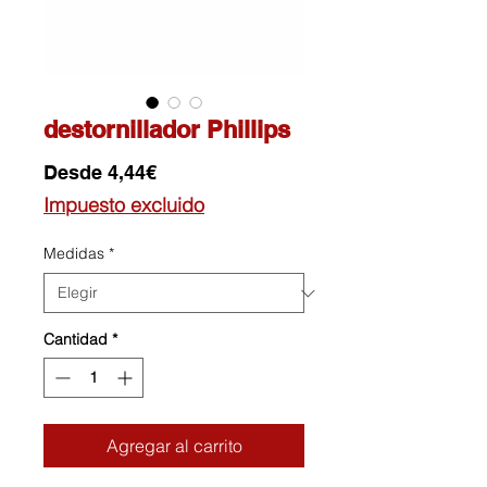
destornillador Phillips
Precio
Desde
4,44€
de
Impuesto excluido
oferta
Medidas
*
Cantidad
*
Agregar al carrito