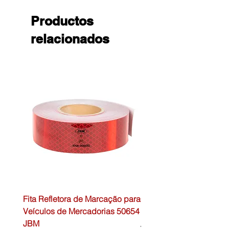
Productos
relacionados
Fita Refletora de Marcação para
Caixa de Primeiros Soc
Veículos de Mercadorias 50654
DIN13157 54072 JBM
JBM
Precio
45,00 €