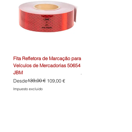
Fita Refletora de Marcação para
Caixa de Primeiros Soc
Veículos de Mercadorias 50654
DIN13157 54072 JBM
JBM
Precio
45,00 €
Precio
Precio de oferta
139,00 €
Desde
109,00 €
Impuesto excluido
Impuesto excluido