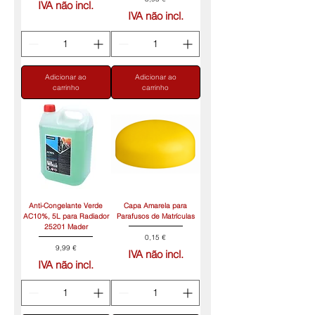
IVA não incl.
IVA não incl.
Adicionar ao
Adicionar ao
carrinho
carrinho
Anti-Congelante Verde
Capa Amarela para
AC10%, 5L para Radiador
Parafusos de Matrículas
25201 Mader
Preço
0,15 €
Preço
9,99 €
IVA não incl.
IVA não incl.