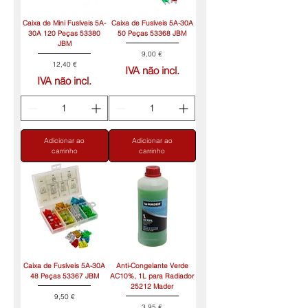
Caixa de Mini Fusíveis 5A-
Caixa de Fusíveis 5A-30A
30A 120 Peças 53380
50 Peças 53368 JBM
JBM
Preço
9,00 €
Preço
12,40 €
IVA não incl.
IVA não incl.
Adicionar ao
Adicionar ao
carrinho
carrinho
Caixa de Fusíveis 5A-30A
Anti-Congelante Verde
48 Peças 53367 JBM
AC10%, 1L para Radiador
25212 Mader
Preço
9,50 €
Preço
3,95 €