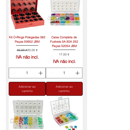
Kit O-Rings Polegadas 382
Caixa Completa de
Peças 50652 JBM
Fusíveis 3A-30A 252
Peças 52054 JBM
Preço normal
Preço promocional
25,00 €
20,00 €
Preço
17,00 €
IVA não incl.
IVA não incl.
Adicionar ao
Adicionar ao
carrinho
carrinho