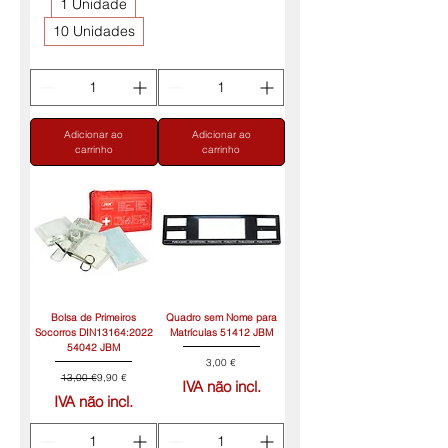
1 Unidade
10 Unidades
Adicionar ao
Adicionar ao
carrinho
carrinho
Bolsa de Primeiros
Quadro sem Nome para
Socorros DIN13164:2022
Matrículas 51412 JBM
54042 JBM
Preço
3,00 €
Preço normal
Preço promocional
13,00 €
9,90 €
IVA não incl.
IVA não incl.