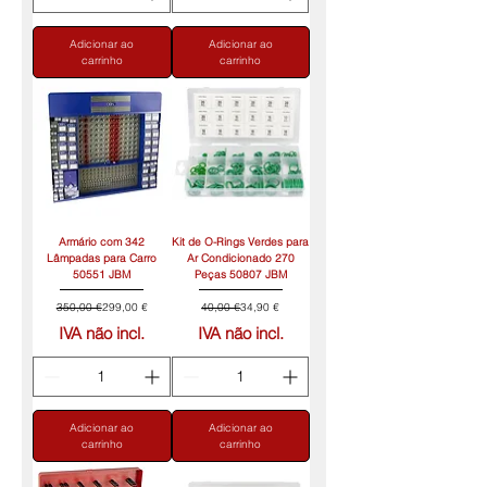
Adicionar ao
Adicionar ao
carrinho
carrinho
Armário com 342
Kit de O-Rings Verdes para
Lâmpadas para Carro
Ar Condicionado 270
50551 JBM
Peças 50807 JBM
Preço normal
Preço promocional
Preço normal
Preço promocional
350,00 €
299,00 €
40,00 €
34,90 €
IVA não incl.
IVA não incl.
Adicionar ao
Adicionar ao
carrinho
carrinho