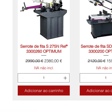
Serrote de fita S 275N Refª
Visualização rápida
Serrote de fita S
Visualização 
3300260 OPTIMUM
3300200 OP
Preço normal
Preço promocional
Preço normal
Pr
2990,00 €
2380,00 €
2120,00 €
15
IVA não incl.
IVA não in
Adicionar ao carrinho
Adicionar ao 