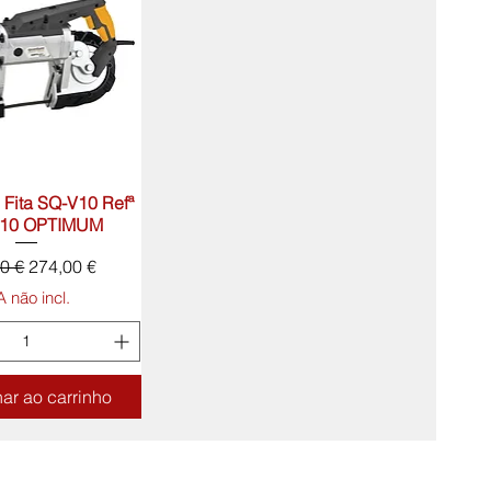
 Fita SQ-V10 Refª
lização rápida
210 OPTIMUM
 normal
Preço promocional
0 €
274,00 €
A não incl.
ar ao carrinho