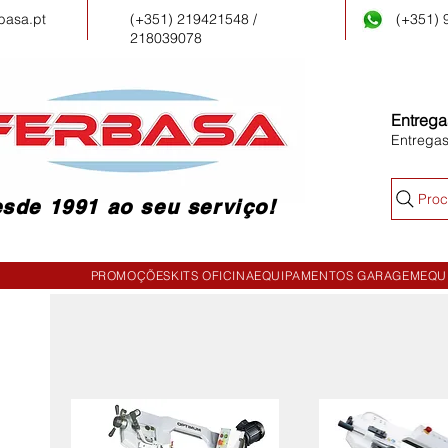
basa.pt
(+351) 219421548 /
(+351)
218039078
Entrega
Entrega
Proc
sde 1991 ao seu serviço!
PROMOÇÕES
KITS OFICINA
EQUIPAMENTOS GARAGEM
EQU