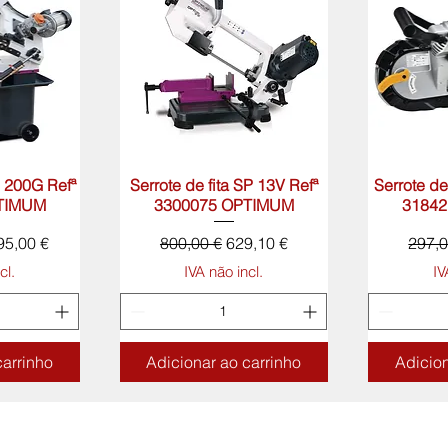
D 200G Refª
rápida
Serrote de fita SP 13V Refª
Visualização rápida
Serrote de
Visua
TIMUM
3300075 OPTIMUM
3184
eço promocional
Preço normal
Preço promocional
Preço
95,00 €
800,00 €
629,10 €
297,0
cl.
IVA não incl.
IV
carrinho
Adicionar ao carrinho
Adicion