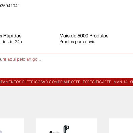
 936941041
s Rápidas
Mais de 5000 Produtos
s desde 24h
Prontos para envio
ure aqui pelo artigo...
IPAMENTOS ELÉTRICOS
AR COMPRIMIDO
FER. ESPECÍFICA
FER. MANUAL
S