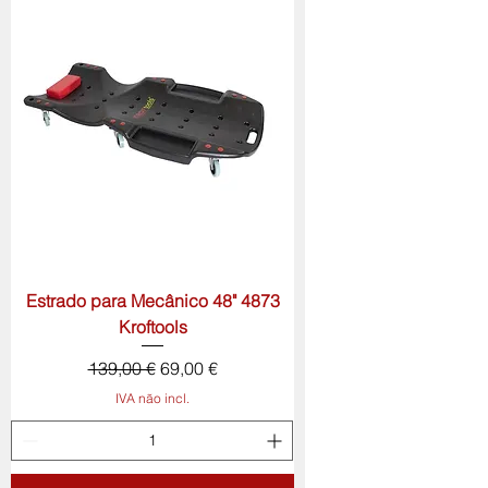
Estrado para Mecânico 48" 4873
Kroftools
Preço normal
Preço promocional
139,00 €
69,00 €
IVA não incl.