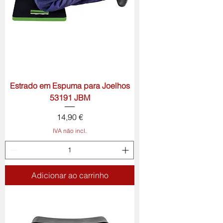
Estrado em Espuma para Joelhos
53191 JBM
Preço
14,90 €
IVA não incl.
Adicionar ao carrinho