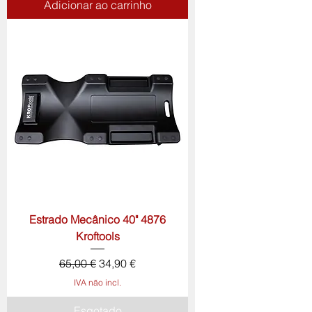
Adicionar ao carrinho
Estrado Mecânico 40" 4876
Kroftools
Preço normal
Preço promocional
65,00 €
34,90 €
IVA não incl.
Esgotado