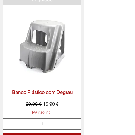
Banco Plástico com Degrau
Preço normal
Preço promocional
29,00 €
15,90 €
IVA não incl.