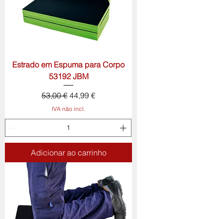
Estrado em Espuma para Corpo
53192 JBM
Preço normal
Preço promocional
53,00 €
44,99 €
IVA não incl.
Adicionar ao carrinho