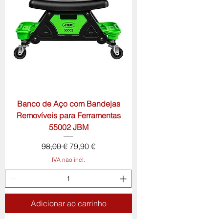
Banco de Aço com Bandejas
Removíveis para Ferramentas
55002 JBM
Preço normal
Preço promocional
98,00 €
79,90 €
IVA não incl.
Adicionar ao carrinho