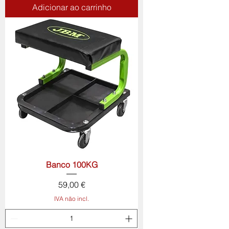
Adicionar ao carrinho
Banco 100KG
Preço
59,00 €
IVA não incl.