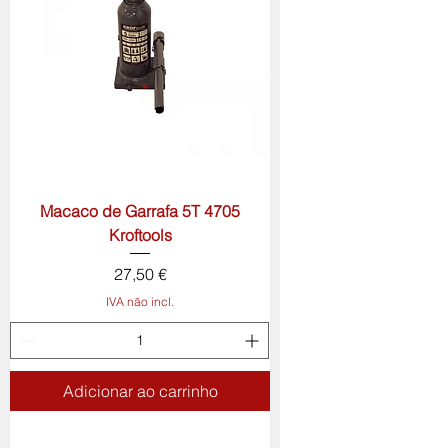
Macaco de Garrafa 5T 4705
Kroftools
Preço
27,50 €
IVA não incl.
Adicionar ao carrinho