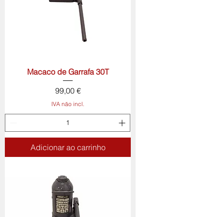
Macaco de Garrafa 30T
Preço
99,00 €
IVA não incl.
Adicionar ao carrinho