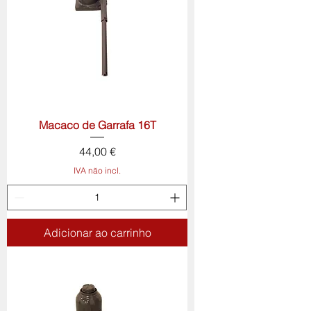
Macaco de Garrafa 16T
Preço
44,00 €
IVA não incl.
Adicionar ao carrinho