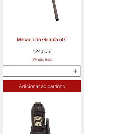
Macaco de Garrafa 50T
Preço
124,00 €
IVA não incl.
Adicionar ao carrinho