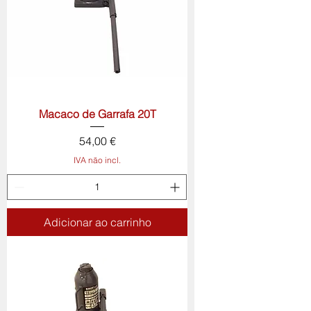
Macaco de Garrafa 20T
Preço
54,00 €
IVA não incl.
Adicionar ao carrinho