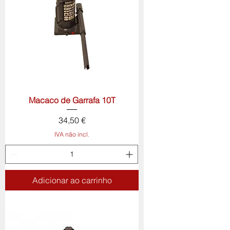
Macaco de Garrafa 10T
Preço
34,50 €
IVA não incl.
Adicionar ao carrinho