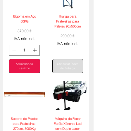
Bigorna em Aço
Ilharga para
50KG
Prateleiras para
Paletes 90x500cm
Preço
379,00 €
Preço
290,00 €
IVA não incl.
IVA não incl.
Adicionar ao
Consultar Prazo
carrinho
de Entrega
Suporte de Paletes
Máquina de Focar
para Prateleiras,
Faróis Xénon e Led
270cm, 3000Kg
com Duplo Laser