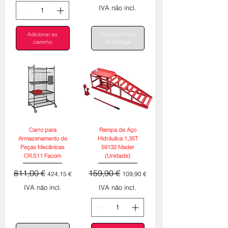
IVA não incl.
Adicionar ao
Consultar Prazo
carrinho
de Entrega
Carro para
Rampa de Aço
Armazenamento de
Hidráulica 1,35T
Peças Mecânicas
59132 Mader
CR.S11 Facom
(Unidade)
Preço normal
Preço promocional
Preço normal
Preço promocional
811,00 €
159,90 €
424,15 €
109,90 €
IVA não incl.
IVA não incl.