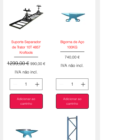
Suporte Separador
Bigorna de Aço
de Trator 10T 4857
100KG
Kroftools
Preço
740,00 €
Preço normal
Preço promocional
1299,00 €
990,00 €
IVA não incl.
IVA não incl.
Adicionar ao
Adicionar ao
carrinho
carrinho