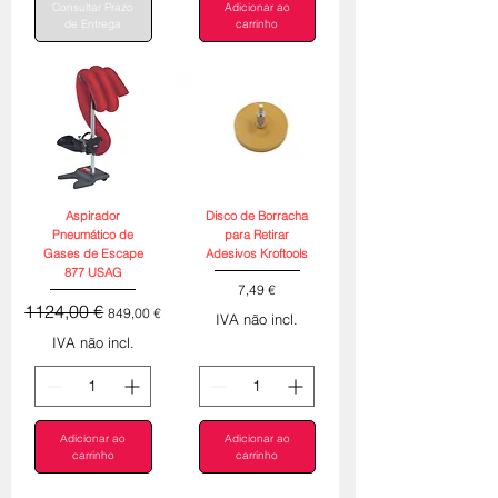
Consultar Prazo
Adicionar ao
de Entrega
carrinho
Aspirador
Disco de Borracha
Pneumático de
para Retirar
Gases de Escape
Adesivos Kroftools
877 USAG
Preço
7,49 €
Preço normal
Preço promocional
1124,00 €
849,00 €
IVA não incl.
IVA não incl.
Adicionar ao
Adicionar ao
carrinho
carrinho