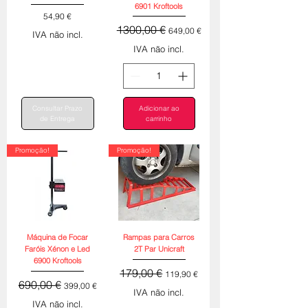
6901 Kroftools
Preço
54,90 €
Preço normal
Preço promocional
1300,00 €
649,00 €
IVA não incl.
IVA não incl.
Consultar Prazo
Adicionar ao
de Entrega
carrinho
Promoção!
Promoção!
Máquina de Focar
Rampas para Carros
Faróis Xénon e Led
2T Par Unicraft
6900 Kroftools
Preço normal
Preço promocional
179,00 €
119,90 €
Preço normal
Preço promocional
690,00 €
399,00 €
IVA não incl.
IVA não incl.