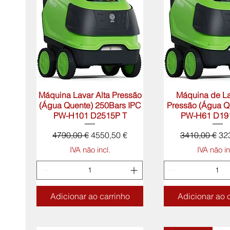
Máquina Lavar Alta Pressão
Visualização rápida
Máquina de La
Visualização 
(Água Quente) 250Bars IPC
Pressão (Água Q
PW-H101 D2515P T
PW-H61 D19
Preço normal
Preço promocional
Preço normal
Pr
4790,00 €
4550,50 €
3410,00 €
32
IVA não incl.
IVA não in
Adicionar ao carrinho
Adicionar ao 