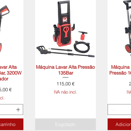
var Alta
rápida
Máquina Lavar Alta Pressão
Visualização rápida
Máquina 
Visua
ar, 3200W
135Bar
Pressão 
ador
Preço
115,00 €
l
eço promocional
5,00 €
IVA não incl.
IV
cl.
carrinho
Esgotado
Adicion