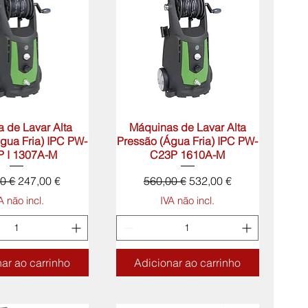
 de Lavar Alta
lização rápida
Máquinas de Lavar Alta
Visualização rápida
gua Fria) IPC PW-
Pressão (Água Fria) IPC PW-
 I 1307A-M
C23P 1610A-M
 normal
Preço promocional
Preço normal
Preço promocional
0 €
247,00 €
560,00 €
532,00 €
A não incl.
IVA não incl.
ar ao carrinho
Adicionar ao carrinho