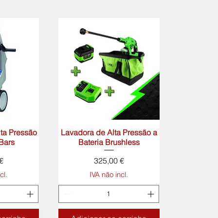
ta Pressão
rápida
Lavadora de Alta Pressão a
Visualização rápida
 Bars
Bateria Brushless
Preço
€
325,00 €
cl.
IVA não incl.