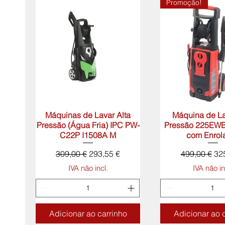
Promoção!
Máquinas de Lavar Alta
Visualização rápida
Máquina de La
Visualização 
Pressão (Água Fria) IPC PW-
Pressão 225EWB
C22P I1508A M
com Enrol
Preço normal
Preço promocional
Preço norma
Pr
309,00 €
293,55 €
499,00 €
32
IVA não incl.
IVA não in
Adicionar ao carrinho
Adicionar ao 