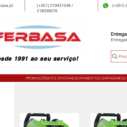
basa.pt
(+351) 219421548 /
(+351)
218039078
Entrega
Entrega
Proc
sde 1991 ao seu serviço!
PROMOÇÕES
KITS OFICINA
EQUIPAMENTOS GARAGEM
EQU