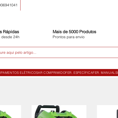
 936941041
s Rápidas
Mais de 5000 Produtos
s desde 24h
Prontos para envio
ure aqui pelo artigo...
IPAMENTOS ELÉTRICOS
AR COMPRIMIDO
FER. ESPECÍFICA
FER. MANUAL
S