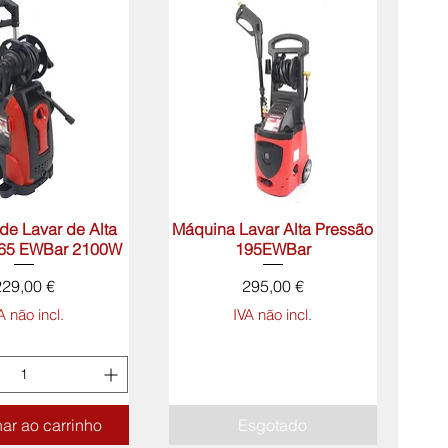
de Lavar de Alta
lização rápida
Máquina Lavar Alta Pressão
Visualização rápida
165 EWBar 2100W
195EWBar
Preço
Preço
229,00 €
295,00 €
A não incl.
IVA não incl.
ar ao carrinho
Esgotado