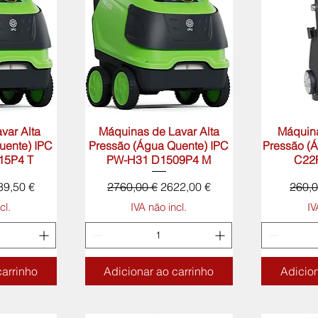
var Alta
rápida
Máquinas de Lavar Alta
Visualização rápida
Máquina
Visua
uente) IPC
Pressão (Água Quente) IPC
Pressão (Á
15P4 T
PW-H31 D1509P4 M
C22P
eço promocional
Preço normal
Preço promocional
Preço
39,50 €
2760,00 €
2622,00 €
260,0
cl.
IVA não incl.
IV
carrinho
Adicionar ao carrinho
Adicion