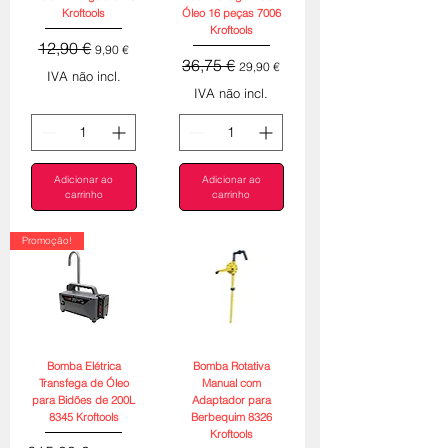
Kroftools
Óleo 16 peças 7006
Kroftools
Preço normal
Preço promocional
12,90 €
9,90 €
Preço normal
Preço promocional
36,75 €
29,90 €
IVA não incl.
IVA não incl.
Adicionar ao
Adicionar ao
carrinho
carrinho
Promoção!
Bomba Elétrica
Bomba Rotativa
Transfega de Óleo
Manual com
para Bidões de 200L
Adaptador para
8345 Kroftools
Berbequim 8326
Kroftools