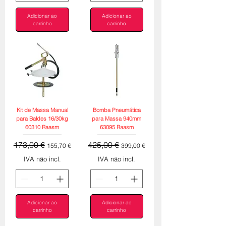
Adicionar ao
Adicionar ao
carrinho
carrinho
Kit de Massa Manual
Bomba Pneumática
para Baldes 16/30kg
para Massa 940mm
60310 Raasm
63095 Raasm
Preço normal
Preço promocional
Preço normal
Preço promocional
173,00 €
425,00 €
155,70 €
399,00 €
IVA não incl.
IVA não incl.
Adicionar ao
Adicionar ao
carrinho
carrinho