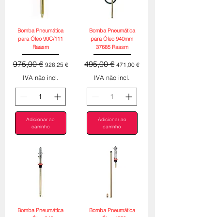
Bomba Pneumática
Bomba Pneumática
para Óleo 90C/111
para Óleo 940mm
Raasm
37685 Raasm
Preço normal
Preço promocional
Preço normal
Preço promocional
975,00 €
495,00 €
926,25 €
471,00 €
IVA não incl.
IVA não incl.
Adicionar ao
Adicionar ao
carrinho
carrinho
Bomba Pneumática
Bomba Pneumática