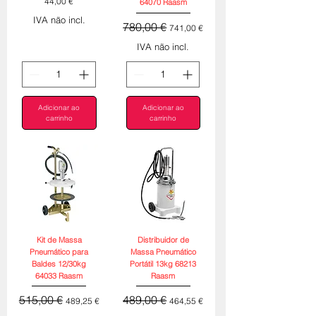
Preço
44,00 €
64070 Raasm
IVA não incl.
Preço normal
Preço promocional
780,00 €
741,00 €
IVA não incl.
Adicionar ao
Adicionar ao
carrinho
carrinho
Kit de Massa
Distribuidor de
Pneumático para
Massa Pneumático
Baldes 12/30kg
Portátil 13kg 68213
64033 Raasm
Raasm
Preço normal
Preço promocional
Preço normal
Preço promocional
515,00 €
489,00 €
489,25 €
464,55 €