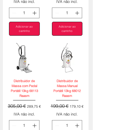
IVA não incl.
IVA não incl.
Adicionar ao
Adicionar ao
carrinho
carrinho
Distribuidor de
Distribuidor de
Massa com Pedal
Massa Manual
Portátil 13kg 68113
Portátil 13kg 68012
Raasm
Raasm
Preço normal
Preço promocional
Preço normal
Preço promocional
305,00 €
199,00 €
289,75 €
179,10 €
IVA não incl.
IVA não incl.