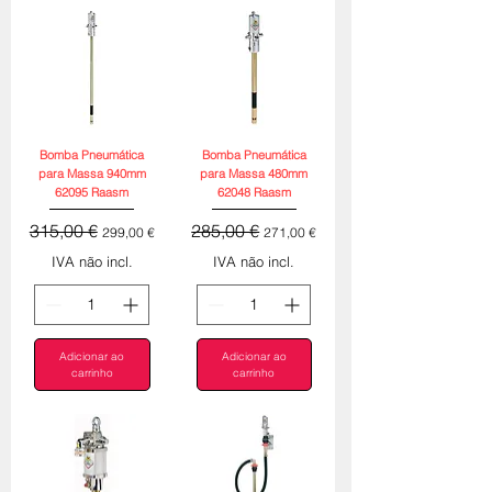
Bomba Pneumática
Bomba Pneumática
para Massa 940mm
para Massa 480mm
62095 Raasm
62048 Raasm
Preço normal
Preço promocional
Preço normal
Preço promocional
315,00 €
285,00 €
299,00 €
271,00 €
IVA não incl.
IVA não incl.
Adicionar ao
Adicionar ao
carrinho
carrinho