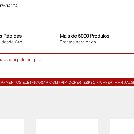
 936941041
s Rápidas
Mais de 5000 Produtos
s desde 24h
Prontos para envio
ure aqui pelo artigo...
IPAMENTOS ELÉTRICOS
AR COMPRIMIDO
FER. ESPECÍFICA
FER. MANUAL
S