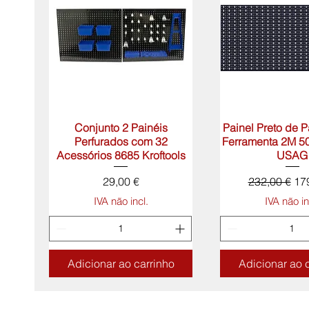
Conjunto 2 Painéis
Visualização rápida
Painel Preto de 
Visualização 
Perfurados com 32
Ferramenta 2M 5
Acessórios 8685 Kroftools
USAG
Preço
Preço norma
Pr
29,00 €
232,00 €
17
IVA não incl.
IVA não in
Adicionar ao carrinho
Adicionar ao 