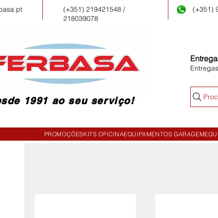
basa.pt
(+351) 219421548 /
(+351)
218039078
Entrega
Entrega
Proc
sde 1991 ao seu serviço!
PROMOÇÕES
KITS OFICINA
EQUIPAMENTOS GARAGEM
EQU