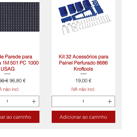
de Parede para
lização rápida
Kit 32 Acessórios para
Visualização rápida
a 1M 501 PC 1000
Painel Perfurado 8686
USAG
Kroftools
o normal
Preço promocional
Preço
00 €
96,80 €
19,00 €
A não incl.
IVA não incl.
ar ao carrinho
Adicionar ao carrinho