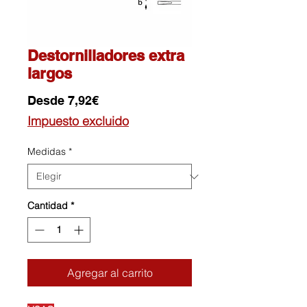
Destornilladores extra
largos
Precio
Desde
7,92€
de
Impuesto excluido
oferta
Medidas
*
Cantidad
*
Agregar al carrito