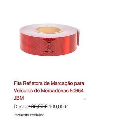
Fita Refletora de Marcação para
Caixa de Primeiros Soc
Veículos de Mercadorias 50654
DIN13157 54072 JBM
JBM
Precio
45,00 €
Precio
Precio de oferta
139,00 €
Desde
109,00 €
Impuesto excluido
Impuesto excluido