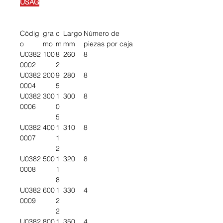
USAG
Códig
gra
c
Largo
Número de
o
mo
m
mm
piezas por caja
U0382
100
8
260
8
0002
2
U0382
200
9
280
8
0004
5
U0382
300
1
300
8
0006
0
5
U0382
400
1
310
8
0007
1
2
U0382
500
1
320
8
0008
1
8
U0382
600
1
330
4
0009
2
2
U0382
800
1
350
4