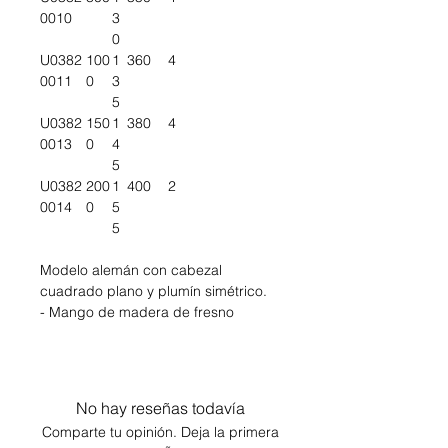
0010
3
0
U0382
100
1
360
4
0011
0
3
5
U0382
150
1
380
4
0013
0
4
5
U0382
200
1
400
2
0014
0
5
5
Modelo alemán con cabezal
cuadrado plano y plumín simétrico.
- Mango de madera de fresno
No hay reseñas todavía
Comparte tu opinión. Deja la primera