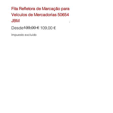
Fita Refletora de Marcação para
Caixa de Primeiros Soc
Veículos de Mercadorias 50654
DIN13157 54072 JBM
JBM
Precio
45,00 €
Precio
Precio de oferta
139,00 €
Desde
109,00 €
Impuesto excluido
Impuesto excluido