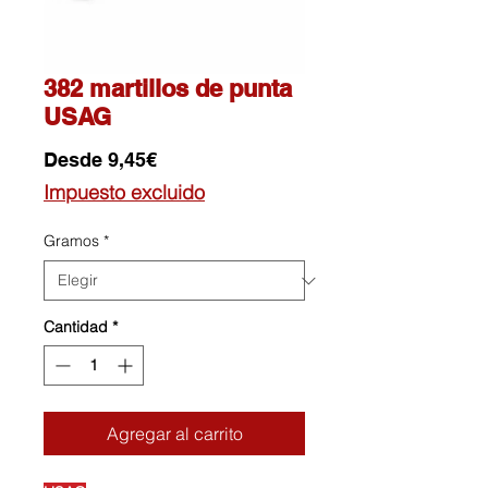
382 martillos de punta
USAG
Precio
Desde
9,45€
de
Impuesto excluido
oferta
Gramos
*
Cantidad
*
Agregar al carrito