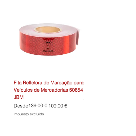
Fita Refletora de Marcação para
Caixa de Primeiros Soc
Veículos de Mercadorias 50654
DIN13157 54072 JBM
JBM
Precio
45,00 €
Precio
Precio de oferta
139,00 €
Desde
109,00 €
Impuesto excluido
Impuesto excluido