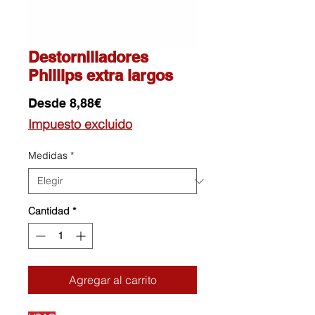
Destornilladores
Phillips extra largos
Precio
Desde
8,88€
de
Impuesto excluido
oferta
Medidas
*
Cantidad
*
Agregar al carrito