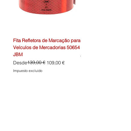
Fita Refletora de Marcação para
Caixa de Primeiros Soc
Veículos de Mercadorias 50654
DIN13157 54072 JBM
JBM
Precio
45,00 €
Precio
Precio de oferta
139,00 €
Desde
109,00 €
Impuesto excluido
Impuesto excluido