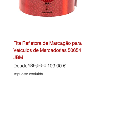
Fita Refletora de Marcação para
Caixa de Primeiros Soc
Veículos de Mercadorias 50654
DIN13157 54072 JBM
JBM
Precio
45,00 €
Precio
Precio de oferta
139,00 €
Desde
109,00 €
Impuesto excluido
Impuesto excluido