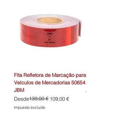
Fita Refletora de Marcação para
Caixa de Primeiros Soc
Veículos de Mercadorias 50654
DIN13157 54072 JBM
JBM
Precio
45,00 €
Precio
Precio de oferta
139,00 €
Desde
109,00 €
Impuesto excluido
Impuesto excluido