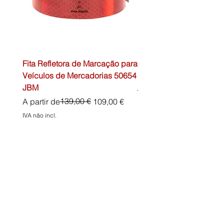
Fita Refletora de Marcação para
Caixa de Primeiros Soc
Veículos de Mercadorias 50654
DIN13157 54072 JBM
JBM
Preço normal
45,00 €
Preço normal
Preço promocional
139,00 €
A partir de
109,00 €
IVA não incl.
IVA não incl.