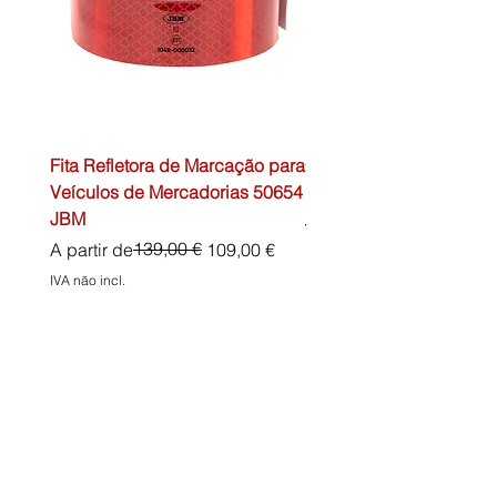
Fita Refletora de Marcação para
Caixa de Primeiros Soc
Veículos de Mercadorias 50654
DIN13157 54072 JBM
JBM
Preço normal
45,00 €
Preço normal
Preço promocional
139,00 €
A partir de
109,00 €
IVA não incl.
IVA não incl.