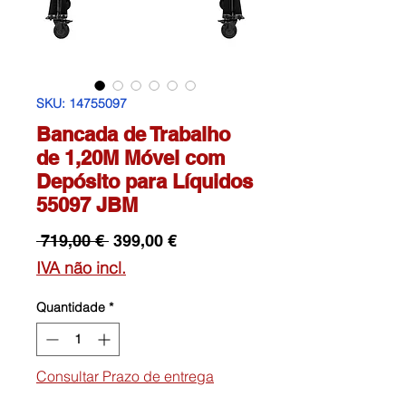
SKU: 14755097
Bancada de Trabalho
de 1,20M Móvel com
Depósito para Líquidos
55097 JBM
Preço
Preço
 719,00 € 
399,00 €
normal
promocional
IVA não incl.
Quantidade
*
Consultar Prazo de entrega