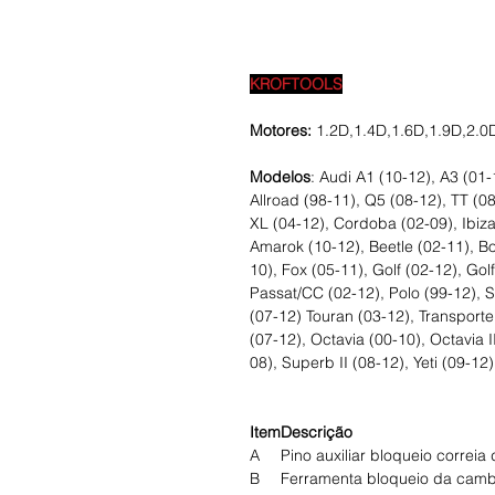
KROFTOOLS
Motores:
1.2D,1.4D,1.6D,1.9D,2.0
Modelos
: Audi A1 (10-12), A3 (01-
Allroad (98-11), Q5 (08-12), TT (08
XL (04-12), Cordoba (02-09), Ibiza
Amarok (10-12), Beetle (02-11), B
10), Fox (05-11), Golf (02-12), Gol
Passat/CC (02-12), Polo (99-12), 
(07-12) Touran (03-12), Transporte
(07-12), Octavia (00-10), Octavia 
08), Superb II (08-12), Yeti (09-12)
Item
Descrição
A
Pino auxiliar bloqueio correia
B
Ferramenta bloqueio da cam