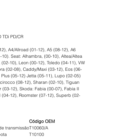
D TDi PD/CR
12), A4/Allroad (01-12), A5 (08-12), A6
-10). Seat: Alhambra, (00-10), Altea/Altea
 (02-10), Leon (00-12), Toledo (04-11), VW
ora (02-08), Caddy/Maxi (03-12), Eos (06-
f Plus (05-12) Jetta (05-11), Lupo (02-05)
Scirocco (08-12), Sharan (02-10), Tiguan
r (03-12), Skoda: Fabia (00-07), Fabia II
II (04-12), Roomster (07-12), Superb (02-
Código OEM
 de transmissão
T10060/A
bota
T10100