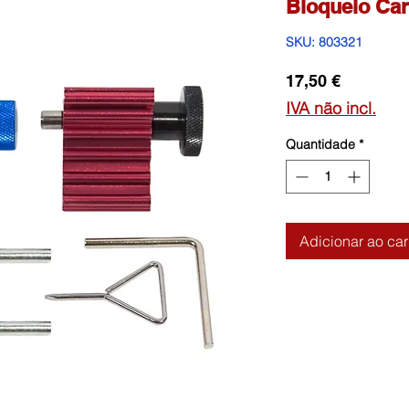
Bloqueio Car
SKU: 803321
Preço
17,50 €
IVA não incl.
Quantidade
*
Adicionar ao car