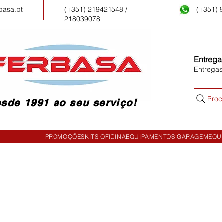
basa.pt
(+351) 219421548 /
(+351)
218039078
Entrega
Entrega
Proc
sde 1991 ao seu serviço!
PROMOÇÕES
KITS OFICINA
EQUIPAMENTOS GARAGEM
EQU