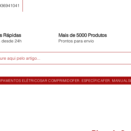
 936941041
s Rápidas
Mais de 5000 Produtos
s desde 24h
Prontos para envio
ure aqui pelo artigo...
IPAMENTOS ELÉTRICOS
AR COMPRIMIDO
FER. ESPECÍFICA
FER. MANUAL
S