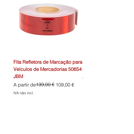
Fita Refletora de Marcação para
Caixa de Primeiros Soc
Veículos de Mercadorias 50654
DIN13157 54072 JBM
JBM
Preço normal
45,00 €
Preço normal
Preço promocional
139,00 €
A partir de
109,00 €
IVA não incl.
IVA não incl.