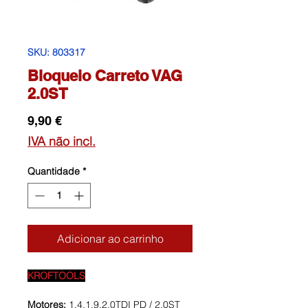
SKU: 803317
Bloqueio Carreto VAG
2.0ST
Preço
9,90 €
IVA não incl.
Quantidade
*
Adicionar ao carrinho
KROFTOOLS
Motores:
1.4,1.9,2.0TDI PD / 2.0ST