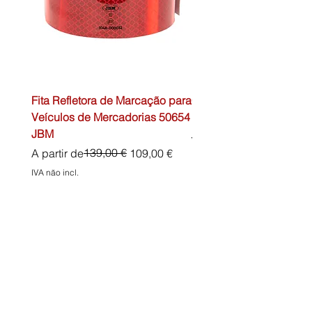
Fita Refletora de Marcação para
Caixa de Primeiros Soc
Veículos de Mercadorias 50654
DIN13157 54072 JBM
JBM
Preço normal
45,00 €
Preço normal
Preço promocional
139,00 €
A partir de
109,00 €
IVA não incl.
IVA não incl.