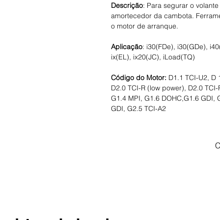
Descrição
: Para segurar o volante
amortecedor da cambota. Ferrame
o motor de arranque.
Aplicação
: i30(FDe), i30(GDe), i40
ix(EL), ix20(JC), iLoad(TQ)
Código do Motor:
D1.1 TCI-U2, D 
D2.0 TCI-R (low power), D2.0 TCI
G1.4 MPI, G1.6 DOHC,G1.6 GDI, 
GDI, G2.5 TCI-A2
C