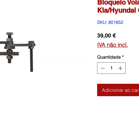
Bloqueio Vol
Kia/Hyundai 
SKU: 801652
Preço
39,00 €
IVA não incl.
Quantidade
*
Adicionar ao car