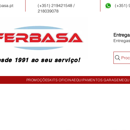
basa.pt
(+351) 219421548 /
(+351)
218039078
Entrega
Entrega
Proc
sde 1991 ao seu serviço!
PROMOÇÕES
KITS OFICINA
EQUIPAMENTOS GARAGEM
EQU