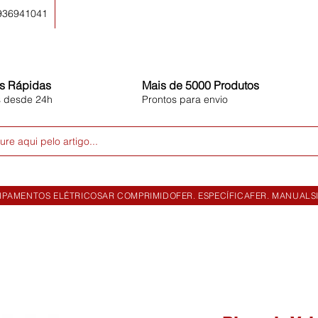
 936941041
s Rápidas
Mais de 5000 Produtos
s desde 24h
Prontos para envio
ure aqui pelo artigo...
IPAMENTOS ELÉTRICOS
AR COMPRIMIDO
FER. ESPECÍFICA
FER. MANUAL
S