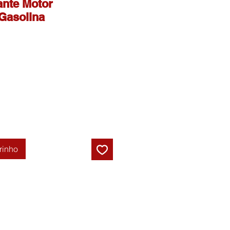
ante Motor
Gasolina
rinho