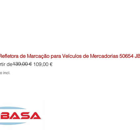
 Refletora de Marcação para Veículos de Mercadorias 50654 J
o normal
o promocional
139,00 €
tir de
109,00 €
o incl.