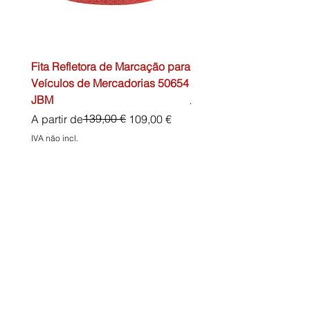
Fita Refletora de Marcação para
Caixa de Primeiros Soc
Veículos de Mercadorias 50654
DIN13157 54072 JBM
JBM
Preço normal
45,00 €
Preço normal
Preço promocional
139,00 €
A partir de
109,00 €
IVA não incl.
IVA não incl.