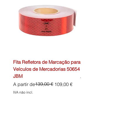
Fita Refletora de Marcação para
Caixa de Primeiros Soc
Veículos de Mercadorias 50654
DIN13157 54072 JBM
JBM
Preço normal
45,00 €
Preço normal
Preço promocional
139,00 €
A partir de
109,00 €
IVA não incl.
IVA não incl.