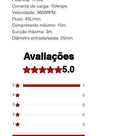
Corrente de carga: 10Amps.
Velocidade: 3600RPM.
Fluxo: 45L/min.
Comprimento máximo: 10m.
Sucção máxima: 3m.
Diâmetro entrada/saida: 25mm.
Avaliações
5.0
Rated 5 out of 5 stars.
5
1
4
0
3
0
2
0
1
0