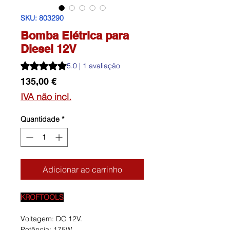
SKU: 803290
Bomba Elétrica para
Diesel 12V
A classificação é 5.0 de 5 estrelas com base em 1 avalia
5.0 | 1 avaliação
Preço
135,00 €
IVA não incl.
Quantidade
*
Adicionar ao carrinho
KROFTOOLS
Voltagem: DC 12V.
Potência: 175W.