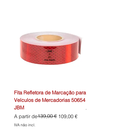
Fita Refletora de Marcação para
Caixa de Primeiros Soc
Veículos de Mercadorias 50654
DIN13157 54072 JBM
JBM
Preço normal
45,00 €
Preço normal
Preço promocional
139,00 €
A partir de
109,00 €
IVA não incl.
IVA não incl.