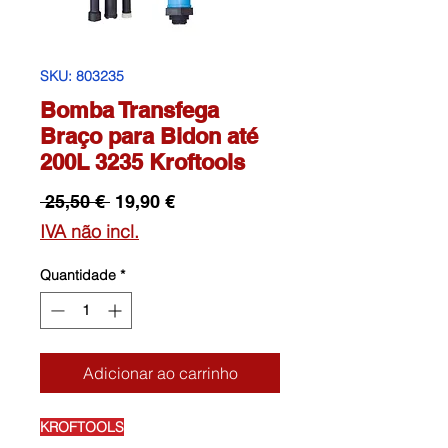
SKU: 803235
Bomba Transfega
Braço para Bidon até
200L 3235 Kroftools
Preço
Preço
 25,50 € 
19,90 €
normal
promocional
IVA não incl.
Quantidade
*
Adicionar ao carrinho
KROFTOOLS