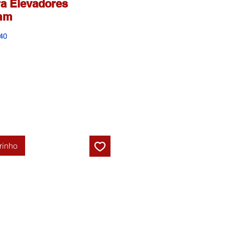
a Elevadores
mm
40
Preço
promocional
rinho