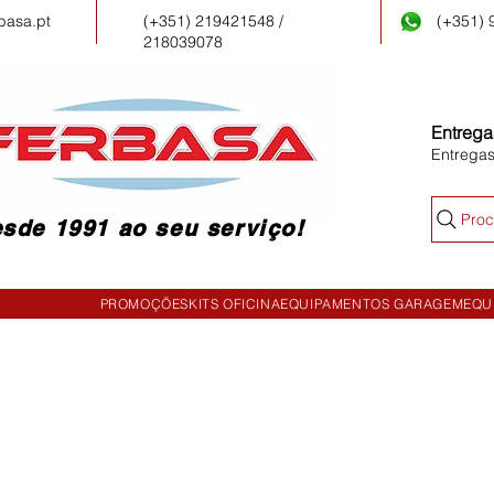
basa.pt
(+351) 219421548 /
(+351)
218039078
Entrega
Entrega
Proc
sde 1991 ao seu serviço!
PROMOÇÕES
KITS OFICINA
EQUIPAMENTOS GARAGEM
EQU