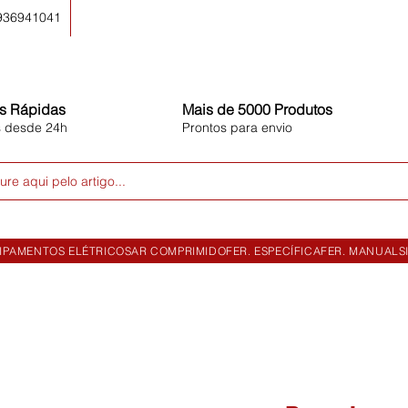
 936941041
s Rápidas
Mais de 5000 Produtos
s desde 24h
Prontos para envio
ure aqui pelo artigo...
IPAMENTOS ELÉTRICOS
AR COMPRIMIDO
FER. ESPECÍFICA
FER. MANUAL
S