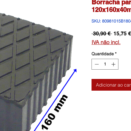
Borracha par
120x160x40
SKU: 80981015B180
Preço
 30,90 € 
15,75 €
normal
IVA não incl.
Quantidade
*
Adicionar ao car