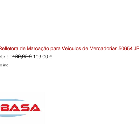
 Refletora de Marcação para Veículos de Mercadorias 50654 J
o normal
o promocional
139,00 €
tir de
109,00 €
o incl.