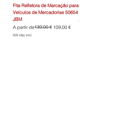
Fita Refletora de Marcação para
Caixa de Primeiros Soc
Veículos de Mercadorias 50654
DIN13157 54072 JBM
JBM
Preço normal
45,00 €
Preço normal
Preço promocional
139,00 €
A partir de
109,00 €
IVA não incl.
IVA não incl.