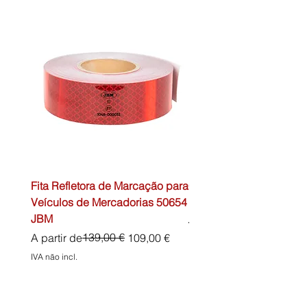
Fita Refletora de Marcação para
Caixa de Primeiros Soc
Veículos de Mercadorias 50654
DIN13157 54072 JBM
JBM
Preço normal
45,00 €
Preço normal
Preço promocional
139,00 €
A partir de
109,00 €
IVA não incl.
IVA não incl.