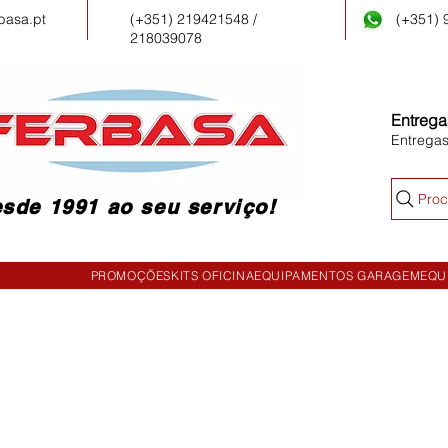
basa.pt
(+351) 219421548 /
(+351)
218039078
Entrega
Entrega
Proc
sde 1991 ao seu serviço!
PROMOÇÕES
KITS OFICINA
EQUIPAMENTOS GARAGEM
EQU