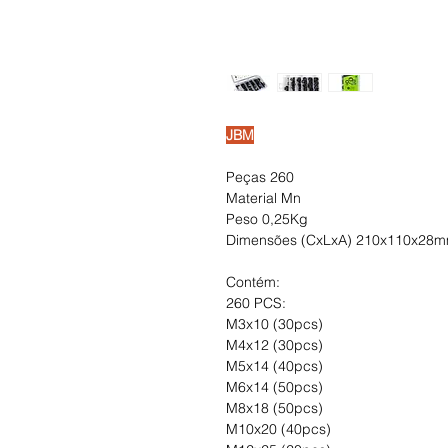
JBM
Peças 260
Material Mn
Peso 0,25Kg
Dimensões (CxLxA) 210x110x28
Contém:
260 PCS:
M3x10 (30pcs)
M4x12 (30pcs)
M5x14 (40pcs)
M6x14 (50pcs)
M8x18 (50pcs)
M10x20 (40pcs)