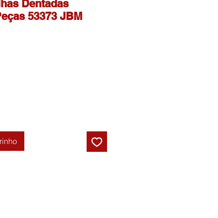
lhas Dentadas
 Peças 53373 JBM
rinho