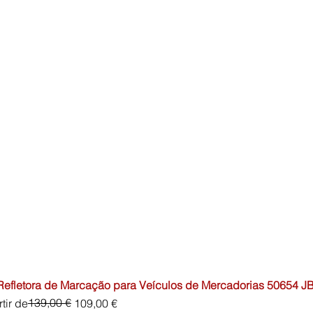
 Refletora de Marcação para Veículos de Mercadorias 50654 J
o normal
o promocional
139,00 €
tir de
109,00 €