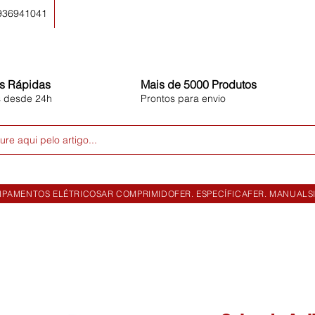
 936941041
s Rápidas
Mais de 5000 Produtos
s desde 24h
Prontos para envio
ure aqui pelo artigo...
IPAMENTOS ELÉTRICOS
AR COMPRIMIDO
FER. ESPECÍFICA
FER. MANUAL
S