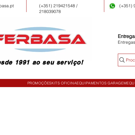
basa.pt
(+351) 219421548 /
(+351)
218039078
Entrega
Entrega
Proc
sde 1991 ao seu serviço!
PROMOÇÕES
KITS OFICINA
EQUIPAMENTOS GARAGEM
EQU