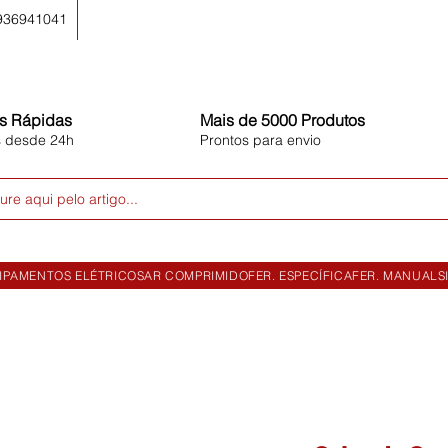
 936941041
s Rápidas
Mais de 5000 Produtos
s desde 24h
Prontos para envio
ure aqui pelo artigo...
IPAMENTOS ELÉTRICOS
AR COMPRIMIDO
FER. ESPECÍFICA
FER. MANUAL
S