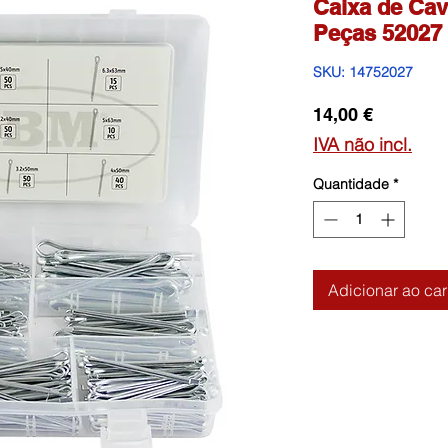
Caixa de Cav
Peças 52027
SKU: 14752027
Preço
14,00 €
IVA não incl.
Quantidade
*
Adicionar ao car