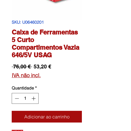
SKU: U06460201
Caixa de Ferramentas
5 Curto
Compartimentos Vazia
646/5V USAG
Preço
Preço
 76,00 € 
53,20 €
normal
promocional
IVA não incl.
Quantidade
*
Adicionar ao carrinho