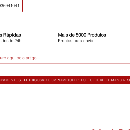
 936941041
s Rápidas
Mais de 5000 Produtos
s desde 24h
Prontos para envio
ure aqui pelo artigo...
IPAMENTOS ELÉTRICOS
AR COMPRIMIDO
FER. ESPECÍFICA
FER. MANUAL
S