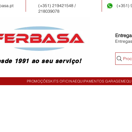
basa.pt
(+351) 219421548 /
(+351)
218039078
Entrega
Entrega
Proc
sde 1991 ao seu serviço!
PROMOÇÕES
KITS OFICINA
EQUIPAMENTOS GARAGEM
EQU