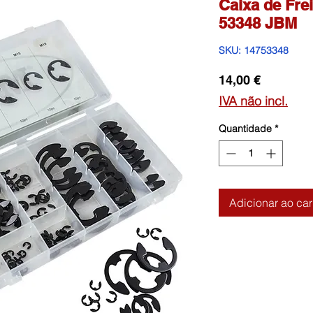
Caixa de Fre
53348 JBM
SKU: 14753348
Preço
14,00 €
IVA não incl.
Quantidade
*
Adicionar ao car